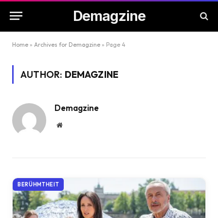
Demagzine
Home
»
Archives for Demagzine
»
Page 4
AUTHOR:
DEMAGZINE
Demagzine
Website
BERÜHMTHEIT