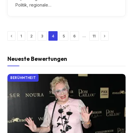
Politik, regionale…
Previous
Next
…
1
2
3
4
5
6
11
Neueste Bewertungen
BERÜHMTHEIT