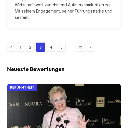
Wirtschaftswelt zunehmend Aufmerksamkeit erregt.
Mit seinem Engagement, seiner Führungsstärke und
seinem…
Previous
Next
…
1
2
3
4
5
11
Neueste Bewertungen
BERÜHMTHEIT