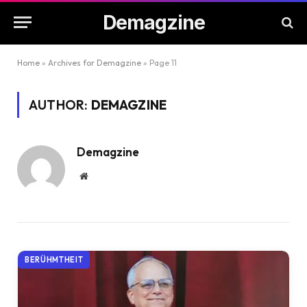
Demagzine
Home
»
Archives for Demagzine
»
Page 11
AUTHOR:
DEMAGZINE
Demagzine
Website
BERÜHMTHEIT