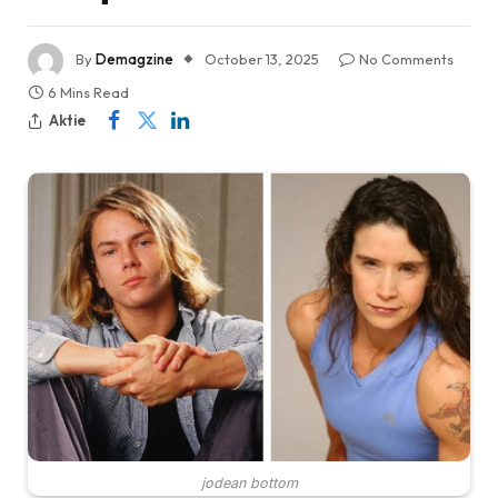
By
Demagzine
October 13, 2025
No Comments
6 Mins Read
Aktie
jodean bottom