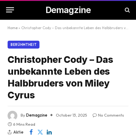
Demagzine
Home
»
Christopher Cody – Das unbekannte Leben des Halbbruders von Miley Cyrus
BERÜHMTHEIT
Christopher Cody – Das
unbekannte Leben des
Halbbruders von Miley
Cyrus
By
Demagzine
October 13, 2025
No Comments
6 Mins Read
Aktie